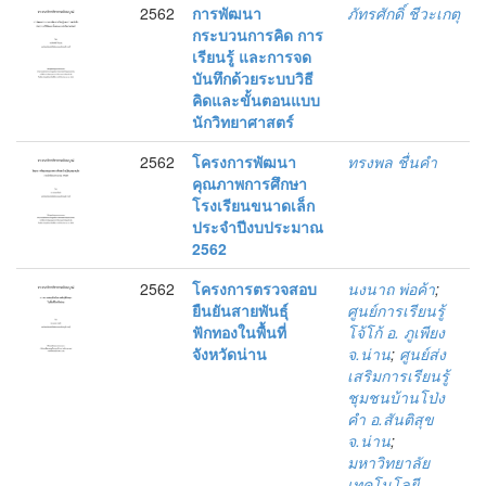
2562
การพัฒนา
ภัทรศักดิ์ ชีวะเกตุ
กระบวนการคิด การ
เรียนรู้ และการจด
บันทึกด้วยระบบวิธี
คิดและขั้นตอนแบบ
นักวิทยาศาสตร์
2562
โครงการพัฒนา
ทรงพล ชื่นคำ
คุณภาพการศึกษา
โรงเรียนขนาดเล็ก
ประจำปีงบประมาณ
2562
2562
โครงการตรวจสอบ
นงนาถ พ่อค้า
;
ยืนยันสายพันธุ์
ศูนย์การเรียนรู้
ฟักทองในพื้นที่
โจ้โก้ อ. ภูเพียง
จังหวัดน่าน
จ.น่าน
;
ศูนย์ส่ง
เสริมการเรียนรู้
ชุมชนบ้านโป่ง
คำ อ.สันติสุข
จ.น่าน
;
มหาวิทยาลัย
เทคโนโลยี