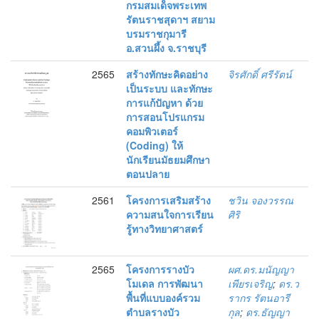
กรมสมเด็จพระเทพ
รัตนราชสุดาฯ สยาม
บรมราชกุมารี
อ.สวนผึ้ง จ.ราชบุรี
2565
สร้างทักษะคิดอย่าง
จิรศักดิ์ ศรีรัตน์
เป็นระบบ และทักษะ
การแก้ปัญหา ด้วย
การสอนโปรแกรม
คอมพิวเตอร์
(Coding) ให้
นักเรียนมัธยมศึกษา
ตอนปลาย
2561
โครงการเสริมสร้าง
ชวิน จองวรรณ
ความสนใจการเรียน
ศิริ
รู้ทางวิทยาศาสตร์
2565
โครงการรางบัว
ผศ.ดร.มนัญญา
โมเดล การพัฒนา
เพียรเจริญ
;
ดร.ว
พื้นที่แบบองค์รวม
รากร รัตนอารี
ตำบลรางบัว
กุล
;
ดร.ธัญญา