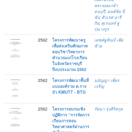
พระจอมเกล้า
ธนบุรี
;
มนต์ชัย นี
ซัง
;
ศิวเรศ อารี
กิจ
;
ศุเรนทร์ ฐ
ปนางกูร
2562
โครงการพัฒนาครู
เตชค์ฐสิณป์ เพีย
เพื่อส่งเสริมศักยภาพ
ซ้าย
สอนวิชาวิทยาการ
คำนวณแก่โรงเรียน
ในจังหวัดราชบุรี
ปีงบประมาณ 2562
2562
โครงการพัฒนาพื้นที่
มนัญญา เพียร
แบบองค์รวม ต.ราง
เจริญ
บัว KMUTT - BTG
2562
โครงการอบรมเชิง
รัตนา รุ่งศิริสกุล
ปฏัติการ “การจัดการ
เรียนการสอน
วิทยาศาสตร์ผ่านการ