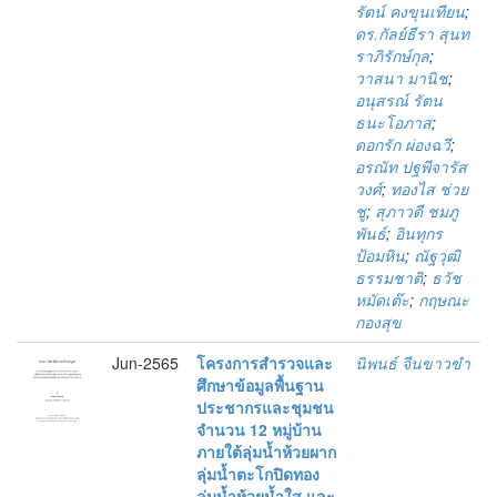
รัตน์ คงขุนเทียน
;
ดร.กัลย์ธีรา สุนท
ราภิรักษ์กุล
;
วาสนา มานิช
;
อนุสรณ์ รัตน
ธนะโอภาส
;
ดอกรัก ผ่องฉวี
;
อรณัท ปฐพีจารัส
วงศ์
;
ทองไส ช่วย
ชู
;
สุภาวดี ชมภู
พันธ์
;
อินทุกร
ป้อมหิน
;
ณัฐวุฒิ
ธรรมชาติ
;
ธวัช
หมัดเต๊ะ
;
กฤษณะ
กองสุข
Jun-2565
โครงการสํารวจและ
นิพนธ์ จีนขาวขํา
ศึกษาข้อมูลพื้นฐาน
ประชากรและชุมชน
จํานวน 12 หมู่บ้าน
ภายใต้ลุ่มน้ำห้วยผาก
ลุ่มน้ำตะโกปิดทอง
ลุ่มน้ำห้วยน้ำใส และ