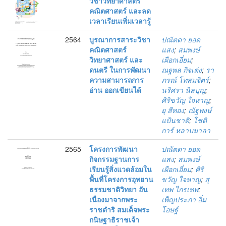
วิชาวิทยาศาสตร์
คณิตศาสตร์ และลด
เวลาเรียนเพิ่มเวลารู้
2564
บูรณาการสาระวิชา
ปณัตดา ยอด
คณิตศาสตร์
แสง
;
สมพงษ์
วิทยาศาสตร์ และ
เผือกเอี่ยม
;
ดนตรี ในการพัฒนา
ณฐพล กิจเต่ง
;
รา
ความสามารถการ
ภรณ์ โทสมจิตร์
;
อ่าน ออกเขียนได้
นริศรา นิลบุญ
;
ศิริขวัญ ใจหาญ
;
ยุ สีทอง
;
ณัฐพงษ์
แป้นชาติ
;
โชติ
การ์ หลาบมาลา
2565
โครงการพัฒนา
ปณัตดา ยอด
กิจกรรมฐานการ
แสง
;
สมพงษ์
เรียนรู้สิ่งแวดล้อมใน
เผือกเอี่ยม
;
ศิริ
พื้นที่โครงการอุทยาน
ขวัญ ใจหาญ
;
สุ
ธรรมชาติวิทยา อัน
เทพ ไกรเทพ
;
เนื่องมาจากพระ
เพ็ญประภา อิ่ม
ราชดำริ สมเด็จพระ
โอษฐ์
กนิษฐาธิราชเจ้า