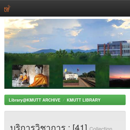
Skip
navigation
Library@KMUTT ARCHIVE
KMUTT LIBRARY
บริการวิชาการ : [41]
Collection