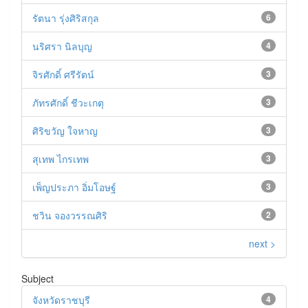
รัตนา รุ่งศิริสกุล
6
นริศรา นิลบุญ
4
จิรศักดิ์ ศรีรัตน์
3
ภัทรศักดิ์ ชีวะเกตุ
3
ศิริขวัญ ใจหาญ
3
สุเทพ ไกรเทพ
3
เพ็ญประภา อิ่มโอษฐ์
3
ชวิน จองวรรณศิริ
2
next >
Subject
จังหวัดราชบุรี
4