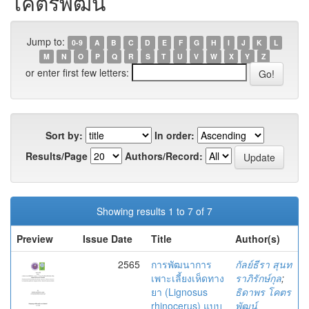
โคตรพัฒน์
Jump to:
0-9
A
B
C
D
E
F
G
H
I
J
K
L
M
N
O
P
Q
R
S
T
U
V
W
X
Y
Z
or enter first few letters:
Sort by:
In order:
Results/Page
Authors/Record:
Showing results 1 to 7 of 7
Preview
Issue Date
Title
Author(s)
2565
การพัฒนาการ
กัลย์ธีรา สุนท
เพาะเลี้ยงเห็ดทาง
ราภิรักษ์กุล
;
ยา (Lignosus
ธิดาพร โคตร
rhinocerus) แบบ
พัฒน์