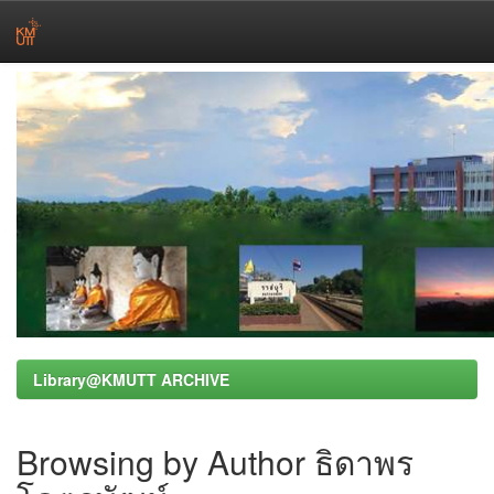
Skip
navigation
Library@KMUTT ARCHIVE
Browsing by Author ธิดาพร