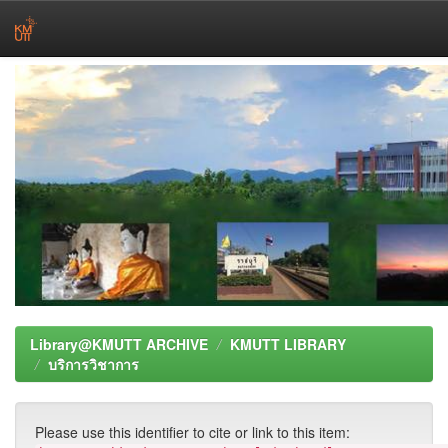
Skip
navigation
Library@KMUTT ARCHIVE
KMUTT LIBRARY
บริการวิชาการ
Please use this identifier to cite or link to this item: