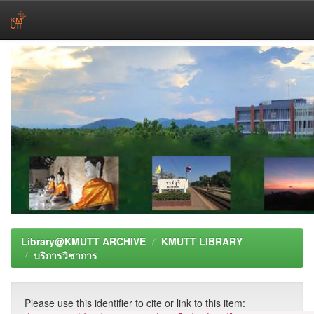
Skip
navigation
Library@KMUTT ARCHIVE
KMUTT LIBRARY
บริการวิชาการ
Please use this identifier to cite or link to this item: