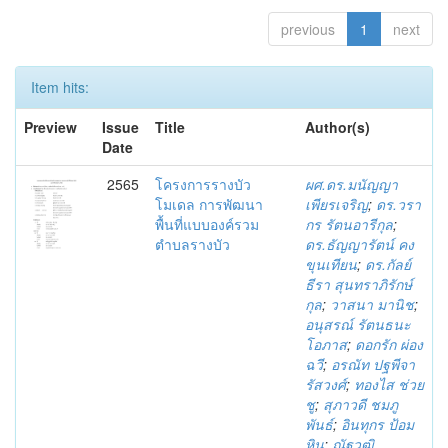
previous
1
next
Item hits:
Preview
Issue
Title
Author(s)
Date
2565
โครงการรางบัว
ผศ.ดร.มนัญญา
โมเดล การพัฒนา
เพียรเจริญ
;
ดร.วรา
พื้นที่แบบองค์รวม
กร รัตนอารีกุล
;
ตำบลรางบัว
ดร.ธัญญารัตน์ คง
ขุนเทียน
;
ดร.กัลย์
ธีรา สุนทราภิรักษ์
กุล
;
วาสนา มานิช
;
อนุสรณ์ รัตนธนะ
โอภาส
;
ดอกรัก ผ่อง
ฉวี
;
อรณัท ปฐพีจา
รัสวงศ์
;
ทองไส ช่วย
ชู
;
สุภาวดี ชมภู
พันธ์
;
อินทุกร ป้อม
หิน
;
ณัฐวุฒิ