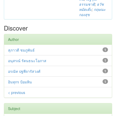
ธรรมชาติ
;
ธวัช
หมัดเต๊ะ
;
กฤษณะ
กองสุข
Discover
Author
สุภาวดี ชมภูพันธ์
1
อนุสรณ์ รัตนธนะโอภาส
1
อรณัท ปฐพีจารัสวงศ์
1
อินทุกร ป้อมหิน
1
< previous
Subject