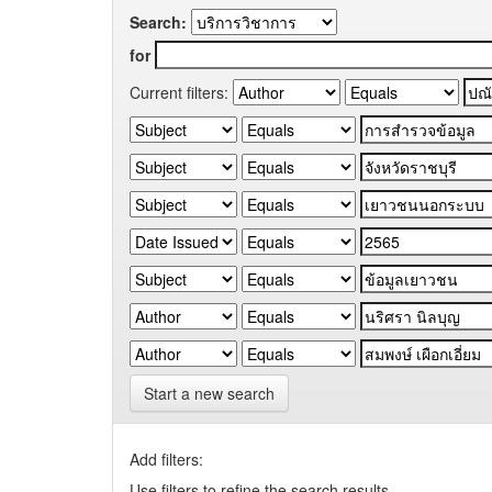
Search:
for
Current filters:
Start a new search
Add filters:
Use filters to refine the search results.