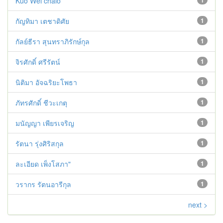
Kuo Wei chaio
กัญทิมา เตชาดิศัย
1
กัลย์ธีรา สุนทราภิรักษ์กุล
1
จิรศักดิ์ ศรีรัตน์
1
นิติมา อัจฉริยะโพธา
1
ภัทรศักดิ์ ชีวะเกตุ
1
มนัญญา เพียรเจริญ
1
รัตนา รุ่งศิริสกุล
1
ละเอียด เพ็งโสภา"
1
วรากร รัตนอารีกุล
1
next >