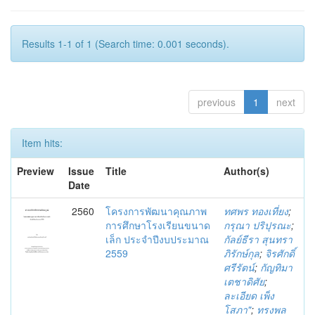
Results 1-1 of 1 (Search time: 0.001 seconds).
previous
1
next
Item hits:
Preview
Issue
Title
Author(s)
Date
2560
โครงการพัฒนาคุณภาพ
ทศพร ทองเที่ยง
;
การศึกษาโรงเรียนขนาด
กรุณา ปริปุรณะ
;
เล็ก ประจำปีงบประมาณ
กัลย์ธีรา สุนทรา
2559
ภิรักษ์กุล
;
จิรศักดิ์
ศรีรัตน์
;
กัญทิมา
เตชาดิศัย
;
ละเอียด เพ็ง
โสภา"
;
ทรงพล