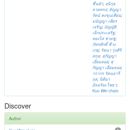
ชื่นคำ
;
อนิรุธ
ลวดทรง
;
ธัญญา
รัตน์ คงขุนเทียน
;
มนัญญา เพียร
เจริญ
;
บัญญัติ
เล็กประเสริฐ
;
ทองไส ช่วยชู
;
ภัทรศักดิ์ ชีวะ
เกตุ
;
รัตนา รุ่งศิริ
สกุล
;
สุกัญญา
เอี่ยมลออ
;
สุ
กัญญา เอี่ยมลออ
;
วรากร รัตนอารี
กุล
;
นิติมา
อัจฉริยะโพธา
;
Kuo Wei chaio
Discover
Author
1