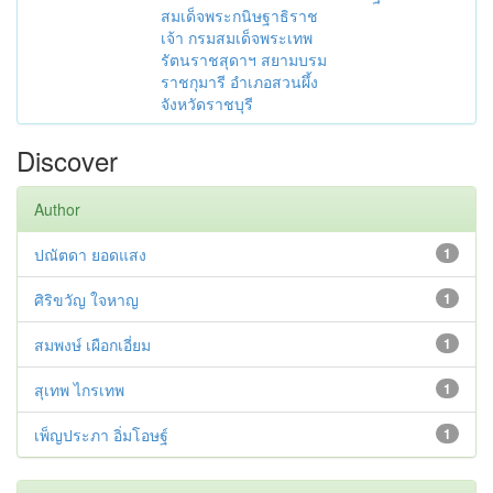
สมเด็จพระกนิษฐาธิราช
เจ้า กรมสมเด็จพระเทพ
รัตนราชสุดาฯ สยามบรม
ราชกุมารี อำเภอสวนผึ้ง
จังหวัดราชบุรี
Discover
Author
ปณัตดา ยอดแสง
1
ศิริขวัญ ใจหาญ
1
สมพงษ์ เผือกเอี่ยม
1
สุเทพ ไกรเทพ
1
เพ็ญประภา อิ่มโอษฐ์
1