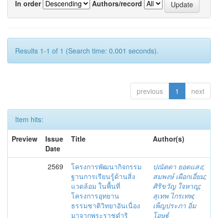
In order
Authors/record
Results 1-1 of 1 (Search time: 0.001 seconds).
previous
1
next
Item hits:
Preview
Issue
Title
Author(s)
Date
2569
โครงการพัฒนากิจกรรม
ปณัตดา ยอดแสง
;
ฐานการเรียนรู้ด้านสิ่ง
สมพงษ์ เผือกเอี่ยม
;
แวดล้อม ในพื้นที่
ศิริขวัญ ใจหาญ
;
โครงการอุทยาน
สุเทพ ไกรเทพ
;
ธรรมชาติวิทยาอันเนื่อง
เพ็ญประภา อิ่ม
มาจากพระราชดำริ
โอษฐ์