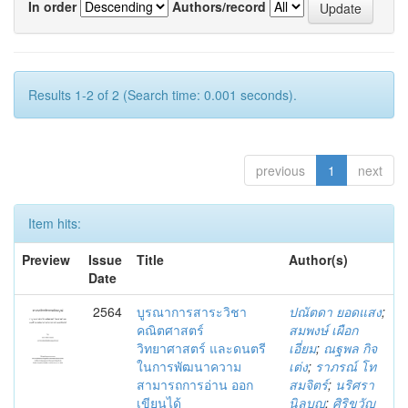
In order
Authors/record
Results 1-2 of 2 (Search time: 0.001 seconds).
previous
1
next
Item hits:
Preview
Issue
Title
Author(s)
Date
2564
บูรณาการสาระวิชา
ปณัตดา ยอดแสง
;
คณิตศาสตร์
สมพงษ์ เผือก
วิทยาศาสตร์ และดนตรี
เอี่ยม
;
ณฐพล กิจ
ในการพัฒนาความ
เต่ง
;
ราภรณ์ โท
สามารถการอ่าน ออก
สมจิตร์
;
นริศรา
เขียนได้
นิลบุญ
;
ศิริขวัญ