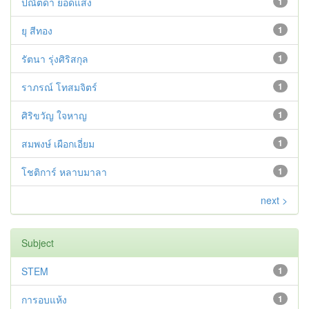
ปณัตดา ยอดแสง
1
ยุ สีทอง
1
รัตนา รุ่งศิริสกุล
1
ราภรณ์ โทสมจิตร์
1
ศิริขวัญ ใจหาญ
1
สมพงษ์ เผือกเอี่ยม
1
โชติการ์ หลาบมาลา
1
next >
Subject
STEM
1
การอบแห้ง
1