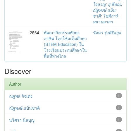
ใจหาญ
;
ยุ สีทอง
;
ณัฐพงษ์ แป้น
ชาติ
;
โชติการ์
หลาบมาลา
2564
พัฒนากิจกรรมทักษะ
รัตนา รุ่งศิริสกุล
อาชีพ โดยใช้สเต็มศึกษา
(STEM Education) ใน
โรงเรียนประถมศึกษาใน
พื้นที่ห่างไกล
Discover
Author
ณฐพล กิจเต่ง
1
ณัฐพงษ์ แป้นชาติ
1
นริศรา นิลบุญ
1