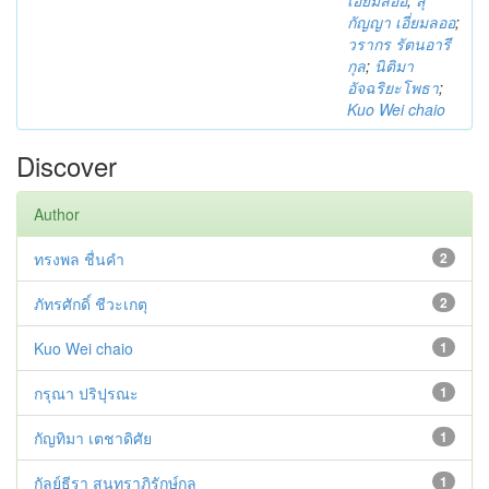
กัญญา เอี่ยมลออ
;
วรากร รัตนอารี
กุล
;
นิติมา
อัจฉริยะโพธา
;
Kuo Wei chaio
Discover
Author
ทรงพล ชื่นคำ
2
ภัทรศักดิ์ ชีวะเกตุ
2
Kuo Wei chaio
1
กรุณา ปริปุรณะ
1
กัญทิมา เตชาดิศัย
1
กัลย์ธีรา สุนทราภิรักษ์กุล
1