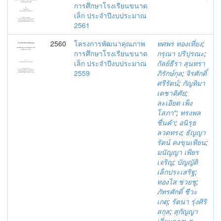
การศึกษาโรงเรียนขนาด
เล็ก ประจำปีงบประมาณ
2561
2560
โครงการพัฒนาคุณภาพ
ทศพร ทองเที่ยง
;
การศึกษาโรงเรียนขนาด
กรุณา ปริปุรณะ
;
เล็ก ประจำปีงบประมาณ
กัลย์ธีรา สุนทรา
2559
ภิรักษ์กุล
;
จิรศักดิ์
ศรีรัตน์
;
กัญทิมา
เตชาดิศัย
;
ละเอียด เพ็ง
โสภา"
;
ทรงพล
ชื่นคำ
;
อนิรุธ
ลวดทรง
;
ธัญญา
รัตน์ คงขุนเทียน
;
มนัญญา เพียร
เจริญ
;
บัญญัติ
เล็กประเสริฐ
;
ทองไส ช่วยชู
;
ภัทรศักดิ์ ชีวะ
เกตุ
;
รัตนา รุ่งศิริ
สกุล
;
สุกัญญา
เอี่ยมลออ
;
สุ