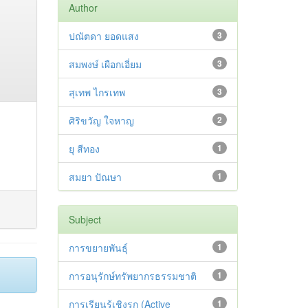
Author
ปณัตดา ยอดแสง
3
สมพงษ์ เผือกเอี่ยม
3
สุเทพ ไกรเทพ
3
ศิริขวัญ ใจหาญ
2
ยุ สีทอง
1
สมยา ปัณษา
1
Subject
การขยายพันธุ์
1
การอนุรักษ์ทรัพยากรธรรมชาติ
1
การเรียนรู้เชิงรุก (Active
1