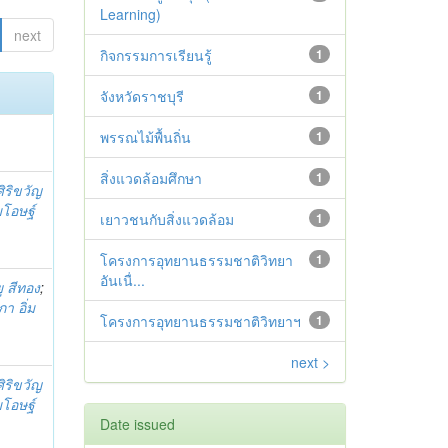
Learning)
next
กิจกรรมการเรียนรู้
1
จังหวัดราชบุรี
1
พรรณไม้พื้นถิ่น
1
สิ่งแวดล้อมศึกษา
1
ศิริขวัญ
มโอษฐ์
เยาวชนกับสิ่งแวดล้อม
1
โครงการอุทยานธรรมชาติวิทยา
1
อันเนื่...
ยุ สีทอง
;
า อิ่ม
โครงการอุทยานธรรมชาติวิทยาฯ
1
next >
ศิริขวัญ
มโอษฐ์
Date issued