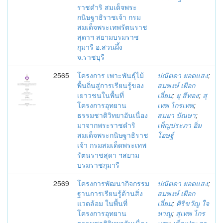
ราชดำริ สมเด็จพระ
กนิษฐาธิราชเจ้า กรม
สมเด็จพระเทพรัตนราช
สุดาฯ สยามบรมราช
กุมารี อ.สวนผึ้ง
จ.ราชบุรี
2565
โครงการ เพาะพันธุ์ไม้
ปณัตดา ยอดแสง
;
พื้นถิ่นสู่การเรียนรู้ของ
สมพงษ์ เผือก
เยาวชนในพื้นที่
เอี่ยม
;
ยุ สีทอง
;
สุ
โครงการอุทยาน
เทพ ไกรเทพ
;
ธรรมชาติวิทยาอันเนื่อง
สมยา ปัณษา
;
มาจากพระราชดำริ
เพ็ญประภา อิ่ม
สมเด็จพระกนิษฐาธิราช
โอษฐ์
เจ้า กรมสมเด็ดพระเทพ
รัตนราชสุดา ฯสยาม
บรมราชกุมารี
2569
โครงการพัฒนากิจกรรม
ปณัตดา ยอดแสง
;
ฐานการเรียนรู้ด้านสิ่ง
สมพงษ์ เผือก
แวดล้อม ในพื้นที่
เอี่ยม
;
ศิริขวัญ ใจ
โครงการอุทยาน
หาญ
;
สุเทพ ไกร
ธรรมชาติวิทยาอันเนื่อง
เทพ
;
เพ็ญประภา