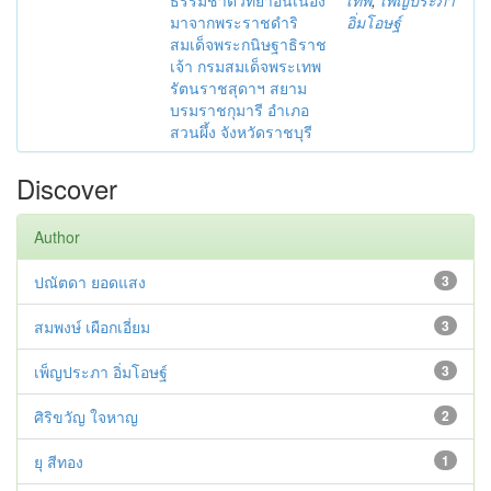
มาจากพระราชดำริ
อิ่มโอษฐ์
สมเด็จพระกนิษฐาธิราช
เจ้า กรมสมเด็จพระเทพ
รัตนราชสุดาฯ สยาม
บรมราชกุมารี อำเภอ
สวนผึ้ง จังหวัดราชบุรี
Discover
Author
ปณัตดา ยอดแสง
3
สมพงษ์ เผือกเอี่ยม
3
เพ็ญประภา อิ่มโอษฐ์
3
ศิริขวัญ ใจหาญ
2
ยุ สีทอง
1