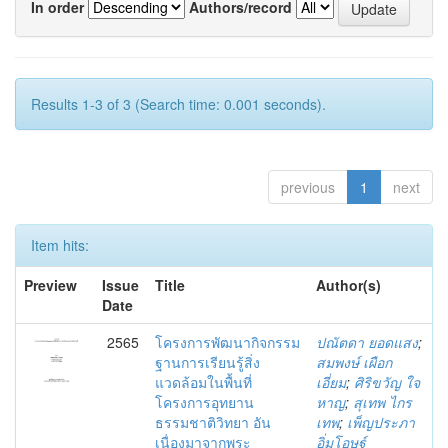
In order
Authors/record
Results 1-3 of 3 (Search time: 0.001 seconds).
previous
1
next
Item hits:
Preview
Issue
Title
Author(s)
Date
2565
โครงการพัฒนากิจกรรม
ปณัตดา ยอดแสง
;
ฐานการเรียนรู้สิ่ง
สมพงษ์ เผือก
แวดล้อมในพื้นที่
เอี่ยม
;
ศิริขวัญ ใจ
โครงการอุทยาน
หาญ
;
สุเทพ ไกร
ธรรมชาติวิทยา อัน
เทพ
;
เพ็ญประภา
เนื่องมาจากพระ
อิ่มโอษฐ์