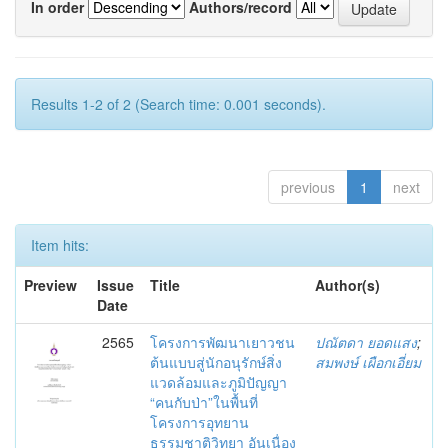
In order
Authors/record
Results 1-2 of 2 (Search time: 0.001 seconds).
previous
1
next
Item hits:
Preview
Issue
Title
Author(s)
Date
2565
โครงการพัฒนาเยาวชน
ปณัตดา ยอดแสง
;
ต้นแบบสู่นักอนุรักษ์สิ่ง
สมพงษ์ เผือกเอี่ยม
แวดล้อมและภูมิปัญญา
“คนกับป่า”ในพื้นที่
โครงการอุทยาน
ธรรมชาติวิทยา อันเนื่อง