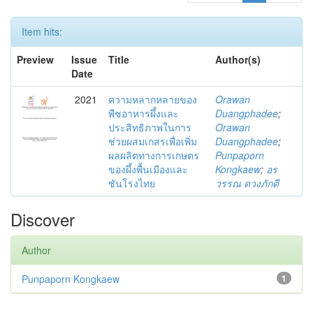
Item hits:
Preview
Issue
Title
Author(s)
Date
2021
ความหลากหลายของ
Orawan
พืชอาหารผึ้งและ
Duangphadee
;
ประสิทธิภาพในการ
Orawan
ช่วยผสมเกสรเพื่อเพิ่ม
Duangphadee
;
ผลผลิตทางการเกษตร
Punpaporn
ของผึ้งพื้นเมืองและ
Kongkaew
;
อร
ชันโรงไทย
วรรณ ดวงภักดี
Discover
Author
Punpaporn Kongkaew
1