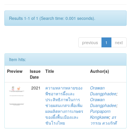
Results 1-1 of 1 (Search time: 0.001 seconds).
previous
1
next
Item hits:
Preview
Issue
Title
Author(s)
Date
2021
ความหลากหลายของ
Orawan
พืชอาหารผึ้งและ
Duangphadee
;
ประสิทธิภาพในการ
Orawan
ช่วยผสมเกสรเพื่อเพิ่ม
Duangphadee
;
ผลผลิตทางการเกษตร
Punpaporn
ของผึ้งพื้นเมืองและ
Kongkaew
;
อร
ชันโรงไทย
วรรณ ดวงภักดี