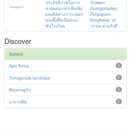
ประสิทธิภาพในการ
Orawan
ช่วยผสมเกสรเพื่อเพิ่ม
Duangphadee
;
ผลผลิตทางการเกษตร
Punpaporn
ของผึ้งพื้นเมืองและ
Kongkaew
;
อร
ชันโรงไทย
วรรณ ดวงภักดี
Discover
Subject
Apis florea
1
Tetragonula laeviceps
1
พืชเศรษฐกิจ
1
อาหารพืช
1