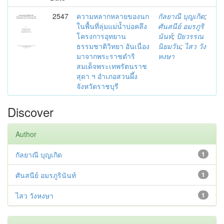
2547
ความหลากหลายของนก
กัลยาณี บุญเกิด
;
ในพื้นที่ลุ่มแม่น้ำบ่อคลึง
ศันสนีย์ อมรภูริ
โครงการอุทยาน
นันท์
;
ปิยวรรณ
ธรรมชาติวิทยา อันเนื่อง
นิยมวัน
;
ไสว วัง
มาจากพระราชดำริ
หงษา
สมเด็จพระเทพรัตนราช
สุดา ฯ อำเภอสวนผึ้ง
จังหวัดราชบุรี
Discover
Author
กัลยาณี บุญเกิด
1
ศันสนีย์ อมรภูรินันท์
1
ไสว วังหงษา
1