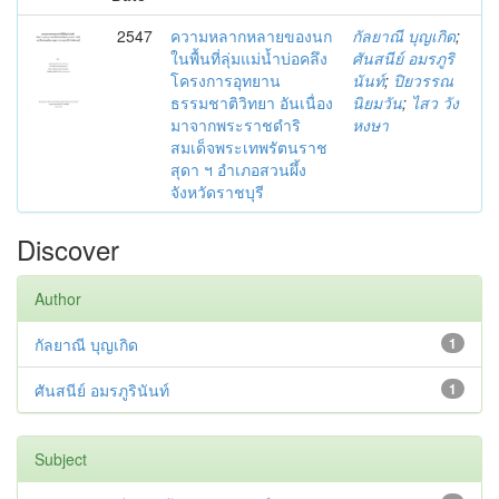
2547
ความหลากหลายของนก
กัลยาณี บุญเกิด
;
ในพื้นที่ลุ่มแม่น้ำบ่อคลึง
ศันสนีย์ อมรภูริ
โครงการอุทยาน
นันท์
;
ปิยวรรณ
ธรรมชาติวิทยา อันเนื่อง
นิยมวัน
;
ไสว วัง
มาจากพระราชดำริ
หงษา
สมเด็จพระเทพรัตนราช
สุดา ฯ อำเภอสวนผึ้ง
จังหวัดราชบุรี
Discover
Author
กัลยาณี บุญเกิด
1
ศันสนีย์ อมรภูรินันท์
1
Subject