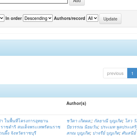
In order
Authors/record
previous
1
Author(s)
่า ในพื้นที่โครงการอุทยาน
ชวิดา เกิดผล;
;
กัลยาณี บุญเกิด
;
ไสว ว
ระราชดำริ สมเด็จพระเทพรัตนราช
ปิยวรรณ นิยมวัน
;
ประเมท พูลประเสริ
ผึ้ง จังหวัดราชบุรี
สกณ บุญเกิด
;
ปาจรีย์ บุญเกิด
;
ศันสนีย์