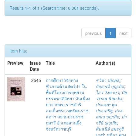
Results 1-1 of 1 (Search time: 0.001 seconds).
previous
1
next
Item hits:
Preview
Issue
Title
Author(s)
Date
2545
การศึกษาวิจัยทาง
ชวิดา เกิดผล;
;
ชีวภาพด้านสัตว์ป่า ใน
กัลยาณี บุญเกิด
;
พื้นที่โครงการอุทยาน
ไสว วังหาษา
;
ปิย
ธรรมชาติวิทยา อันเนื่อง
วรรณ นิยมวัน
;
มาจากพระราชดำริ
ประเมท พูล
สมเด็จพระเทพรัตนราช
ประเสริฐ
;
ส่อง
สุดาฯ สยามบรมราช
สกณ บุญเกิด
;
ปา
กุมารี อำเภอสวนผึ้ง
จรีย์ บุญเกิด
;
จังหวัดราชบุรี
ศันสนีย์ อมรภูริ
นทร์
;
ชุติมา พวง