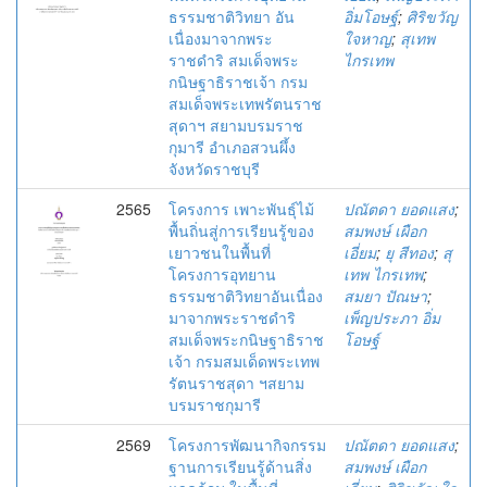
ธรรมชาติวิทยา อัน
อิ่มโอษฐ์
;
ศิริขวัญ
เนื่องมาจากพระ
ใจหาญ
;
สุเทพ
ราชดำริ สมเด็จพระ
ไกรเทพ
กนิษฐาธิราชเจ้า กรม
สมเด็จพระเทพรัตนราช
สุดาฯ สยามบรมราช
กุมารี อำเภอสวนผึ้ง
จังหวัดราชบุรี
2565
โครงการ เพาะพันธุ์ไม้
ปณัตดา ยอดแสง
;
พื้นถิ่นสู่การเรียนรู้ของ
สมพงษ์ เผือก
เยาวชนในพื้นที่
เอี่ยม
;
ยุ สีทอง
;
สุ
โครงการอุทยาน
เทพ ไกรเทพ
;
ธรรมชาติวิทยาอันเนื่อง
สมยา ปัณษา
;
มาจากพระราชดำริ
เพ็ญประภา อิ่ม
สมเด็จพระกนิษฐาธิราช
โอษฐ์
เจ้า กรมสมเด็ดพระเทพ
รัตนราชสุดา ฯสยาม
บรมราชกุมารี
2569
โครงการพัฒนากิจกรรม
ปณัตดา ยอดแสง
;
ฐานการเรียนรู้ด้านสิ่ง
สมพงษ์ เผือก