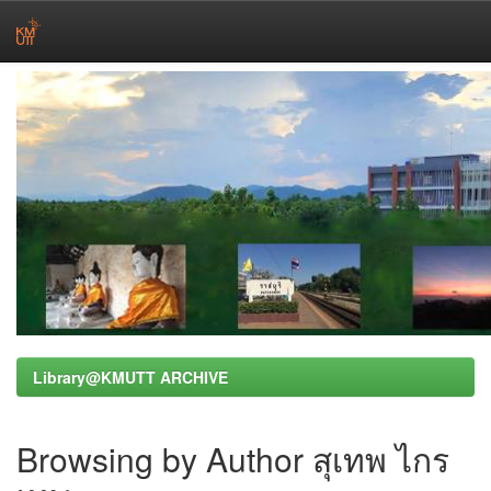
Skip
navigation
Library@KMUTT ARCHIVE
Browsing by Author สุเทพ ไกร