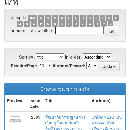
เทพ
Jump to:
0-9
A
B
C
D
E
F
G
H
I
J
K
L
M
N
O
P
Q
R
S
T
U
V
W
X
Y
Z
or enter first few letters:
Sort by:
In order:
Results/Page
Authors/Record:
Showing results 1 to 4 of 4
Preview
Issue
Title
Author(s)
Date
2565
พัฒนากิจกรรมฐานการ
ปณัตดา ยอดแสง
;
เรียนรู้สิ่งแวดล้อมใน
สมพงษ์ เผือก
พื้นที่โครงการอุทยาน
เอี่ยม
;
เพ็ญประภา