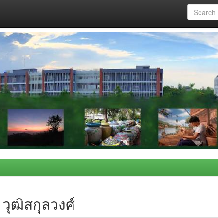
วุฒิสกุลวงศ์