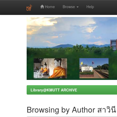
Home
Browse
Help
Skip
navigation
Library@KMUTT ARCHIVE
Browsing by Author สาวินี 