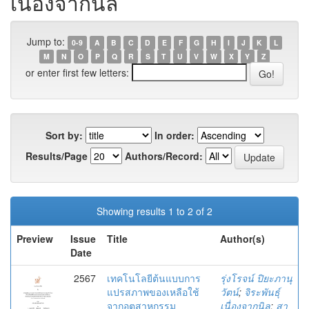
เนื่องจากนิล
Jump to:
0-9
A
B
C
D
E
F
G
H
I
J
K
L
M
N
O
P
Q
R
S
T
U
V
W
X
Y
Z
or enter first few letters:
Sort by:
In order:
Results/Page
Authors/Record:
Showing results 1 to 2 of 2
Preview
Issue
Title
Author(s)
Date
2567
เทคโนโลยีต้นแบบการ
รุ่งโรจน์ ปิยะภานุ
แปรสภาพของเหลือใช้
วัตน์
;
จิระพันธุ์
จากอุตสาหกรรม
เนื่องจากนิล
;
สา