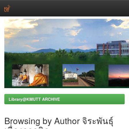
Skip
navigation
Library@KMUTT ARCHIVE
Browsing by Author จิระพันธุ์