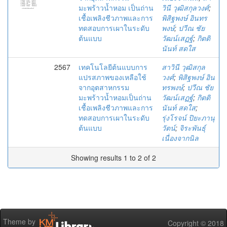
มะพร้าวน้ำหอม เป็นถ่าน
วินี วุฒิสกุลวงศ์
;
เชื้อเพลิงชีวภาพและการ
พิสิฐพงษ์ อินทร
ทดสอบการเผาในระดับ
พงษ์
;
ปวีณ ชัย
ต้นแบบ
วัฒน์เสฏฐ์
;
กิตติ
นันท์ สดใส
2567
เทคโนโลยีต้นแบบการ
สาวินี วุฒิสกุล
แปรสภาพของเหลือใช้
วงศ์
;
พิสิฐพงษ์ อิน
จากอุตสาหกรรม
ทรพงษ์
;
ปวีณ ชัย
มะพร้าวน้ำหอมเป็นถ่าน
วัฒน์เสฏฐ์
;
กิตติ
เชื้อเพลิงชีวภาพและการ
นันท์ สดใส
;
ทดสอบการเผาในระดับ
รุ่งโรจน์ ปิยะภานุ
ต้นแบบ
วัตน์
;
จิระพันธุ์
เนื่องจากนิล
Showing results 1 to 2 of 2
Theme by
Copyright © 2018