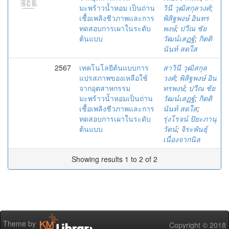
มะพร้าวน้ำหอม เป็นถ่าน
วินี วุฒิสกุลวงศ์
;
เชื้อเพลิงชีวภาพและการ
พิสิฐพงษ์ อินทร
ทดสอบการเผาในระดับ
พงษ์
;
ปวีณ ชัย
ต้นแบบ
วัฒน์เสฏฐ์
;
กิตติ
นันท์ สดใส
2567
เทคโนโลยีต้นแบบการ
สาวินี วุฒิสกุล
แปรสภาพของเหลือใช้
วงศ์
;
พิสิฐพงษ์ อิน
จากอุตสาหกรรม
ทรพงษ์
;
ปวีณ ชัย
มะพร้าวน้ำหอมเป็นถ่าน
วัฒน์เสฏฐ์
;
กิตติ
เชื้อเพลิงชีวภาพและการ
นันท์ สดใส
;
ทดสอบการเผาในระดับ
รุ่งโรจน์ ปิยะภานุ
ต้นแบบ
วัตน์
;
จิระพันธุ์
เนื่องจากนิล
Showing results 1 to 2 of 2
Theme by
Copyright © 2018