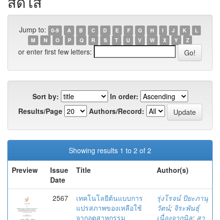
สดใส
Jump to:
0-9
A
B
C
D
E
F
G
H
I
J
K
L
M
N
O
P
Q
R
S
T
U
V
W
X
Y
Z
or enter first few letters:
Sort by:
In order:
Results/Page
Authors/Record:
Showing results 1 to 2 of 2
Preview
Issue
Title
Author(s)
Date
2567
เทคโนโลยีต้นแบบการ
รุ่งโรจน์ ปิยะภานุ
แปรสภาพของเหลือใช้
วัตน์
;
จิระพันธุ์
จากอุตสาหกรรม
เนื่องจากนิล
;
สา