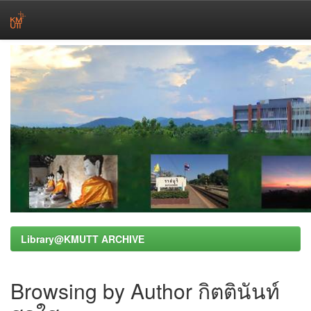
Skip
navigation
Library@KMUTT ARCHIVE
Browsing by Author กิตตินันท์